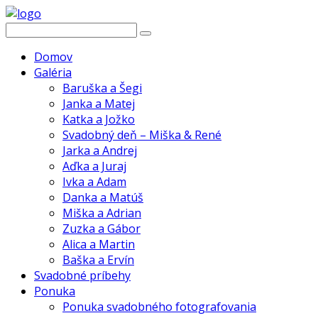
Domov
Galéria
Baruška a Šegi
Janka a Matej
Katka a Jožko
Svadobný deň – Miška & René
Jarka a Andrej
Aďka a Juraj
Ivka a Adam
Danka a Matúš
Miška a Adrian
Zuzka a Gábor
Alica a Martin
Baška a Ervín
Svadobné príbehy
Ponuka
Ponuka svadobného fotografovania