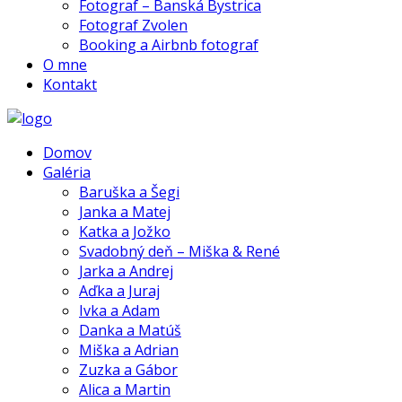
Fotograf – Banská Bystrica
Fotograf Zvolen
Booking a Airbnb fotograf
O mne
Kontakt
Domov
Galéria
Baruška a Šegi
Janka a Matej
Katka a Jožko
Svadobný deň – Miška & René
Jarka a Andrej
Aďka a Juraj
Ivka a Adam
Danka a Matúš
Miška a Adrian
Zuzka a Gábor
Alica a Martin