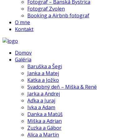
Fotograf – Banská Bystrica
Fotograf Zvolen
Booking a Airbnb fotograf
O mne
Kontakt
Domov
Galéria
Baruška a Šegi
Janka a Matej
Katka a Jožko
Svadobný deň – Miška & René
Jarka a Andrej
Aďka a Juraj
Ivka a Adam
Danka a Matúš
Miška a Adrian
Zuzka a Gábor
Alica a Martin