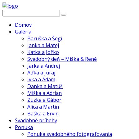
Domov
Galéria
Baruška a Šegi
Janka a Matej
Katka a Jožko
Svadobný deň – Miška & René
Jarka a Andrej
Aďka a Juraj
Ivka a Adam
Danka a Matúš
Miška a Adrian
Zuzka a Gábor
Alica a Martin
Baška a Ervín
Svadobné príbehy
Ponuka
Ponuka svadobného fotografovania