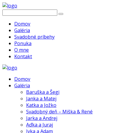
Domov
Galéria
Svadobné príbehy
Ponuka
O mne
Kontakt
Domov
Galéria
Baruška a Šegi
Janka a Matej
Katka a Jožko
Svadobný deň – Miška & René
Jarka a Andrej
Aďka a Juraj
Ivka a Adam