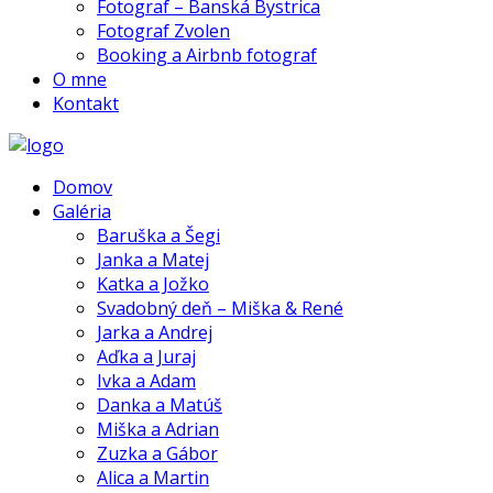
Fotograf – Banská Bystrica
Fotograf Zvolen
Booking a Airbnb fotograf
O mne
Kontakt
Domov
Galéria
Baruška a Šegi
Janka a Matej
Katka a Jožko
Svadobný deň – Miška & René
Jarka a Andrej
Aďka a Juraj
Ivka a Adam
Danka a Matúš
Miška a Adrian
Zuzka a Gábor
Alica a Martin