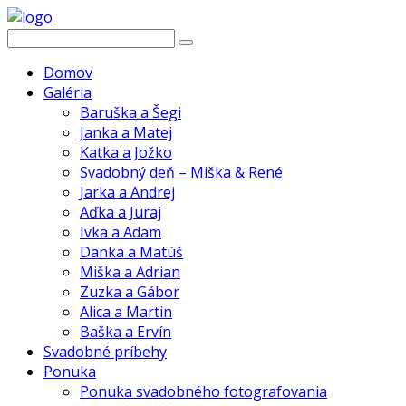
Domov
Galéria
Baruška a Šegi
Janka a Matej
Katka a Jožko
Svadobný deň – Miška & René
Jarka a Andrej
Aďka a Juraj
Ivka a Adam
Danka a Matúš
Miška a Adrian
Zuzka a Gábor
Alica a Martin
Baška a Ervín
Svadobné príbehy
Ponuka
Ponuka svadobného fotografovania