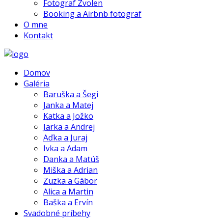
Fotograf Zvolen
Booking a Airbnb fotograf
O mne
Kontakt
Domov
Galéria
Baruška a Šegi
Janka a Matej
Katka a Jožko
Jarka a Andrej
Aďka a Juraj
Ivka a Adam
Danka a Matúš
Miška a Adrian
Zuzka a Gábor
Alica a Martin
Baška a Ervín
Svadobné príbehy