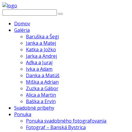
Domov
Galéria
Baruška a Šegi
Janka a Matej
Katka a Jožko
Jarka a Andrej
Aďka a Juraj
Ivka a Adam
Danka a Matúš
Miška a Adrian
Zuzka a Gábor
Alica a Martin
Baška a Ervín
Svadobné príbehy
Ponuka
Ponuka svadobného fotografovania
Fotograf – Banská Bystrica