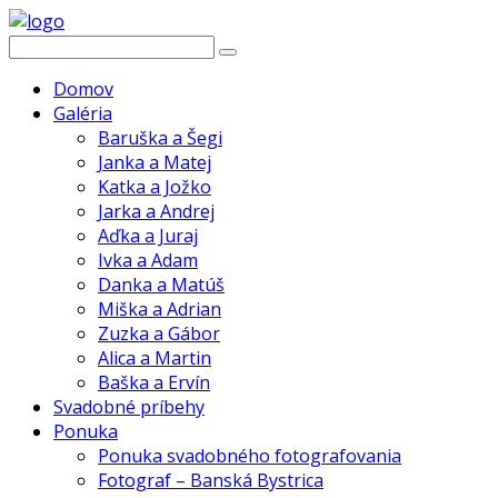
Domov
Galéria
Baruška a Šegi
Janka a Matej
Katka a Jožko
Jarka a Andrej
Aďka a Juraj
Ivka a Adam
Danka a Matúš
Miška a Adrian
Zuzka a Gábor
Alica a Martin
Baška a Ervín
Svadobné príbehy
Ponuka
Ponuka svadobného fotografovania
Fotograf – Banská Bystrica