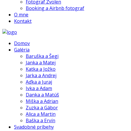
Fotograf Zvolen
Booking a Airbnb fotograf
O mne
Kontakt
Domov
Galéria
Baruška a Šegi
Janka a Matej
Katka a Jožko
Jarka a Andrej
Aďka a Juraj
Ivka a Adam
Danka a Matúš
Miška a Adrian
Zuzka a Gábor
Alica a Martin
Baška a Ervín
Svadobné príbehy