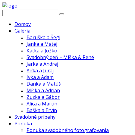
Domov
Galéria
Baruška a Šegi
Janka a Matej
Katka a Jožko
Svadobný deň – Miška & René
Jarka a Andrej
Aďka a Juraj
Ivka a Adam
Danka a Matúš
Miška a Adrian
Zuzka a Gábor
Alica a Martin
Baška a Ervín
Svadobné príbehy
Ponuka
Ponuka svadobného fotografovania