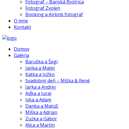
Fotograf – Banská Bystrica
Fotograf Zvolen
Booking a Airbnb fotograf
O mne
Kontakt
Domov
Galéria
Baruška a Šegi
Janka a Matej
Katka a Jožko
Svadobný deň – Miška & René
Jarka a Andrej
Aďka a Juraj
Ivka a Adam
Danka a Matúš
Miška a Adrian
Zuzka a Gábor
Alica a Martin