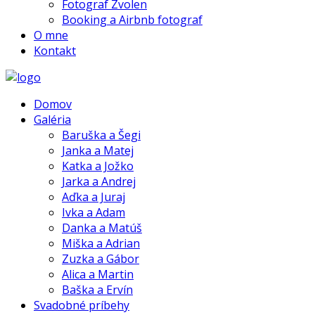
Fotograf Zvolen
Booking a Airbnb fotograf
O mne
Kontakt
Domov
Galéria
Baruška a Šegi
Janka a Matej
Katka a Jožko
Jarka a Andrej
Aďka a Juraj
Ivka a Adam
Danka a Matúš
Miška a Adrian
Zuzka a Gábor
Alica a Martin
Baška a Ervín
Svadobné príbehy