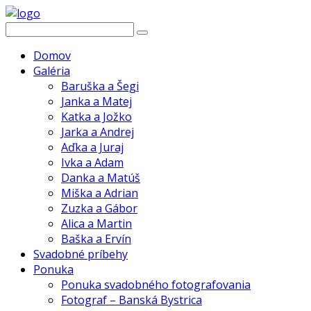
Domov
Galéria
Baruška a Šegi
Janka a Matej
Katka a Jožko
Jarka a Andrej
Aďka a Juraj
Ivka a Adam
Danka a Matúš
Miška a Adrian
Zuzka a Gábor
Alica a Martin
Baška a Ervín
Svadobné príbehy
Ponuka
Ponuka svadobného fotografovania
Fotograf – Banská Bystrica