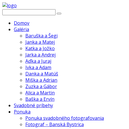
Domov
Galéria
Baruška a Šegi
Janka a Matej
Katka a Jožko
Jarka a Andrej
Aďka a Juraj
Ivka a Adam
Danka a Matúš
Miška a Adrian
Zuzka a Gábor
Alica a Martin
Baška a Ervín
Svadobné príbehy
Ponuka
Ponuka svadobného fotografovania
Fotograf – Banská Bystrica