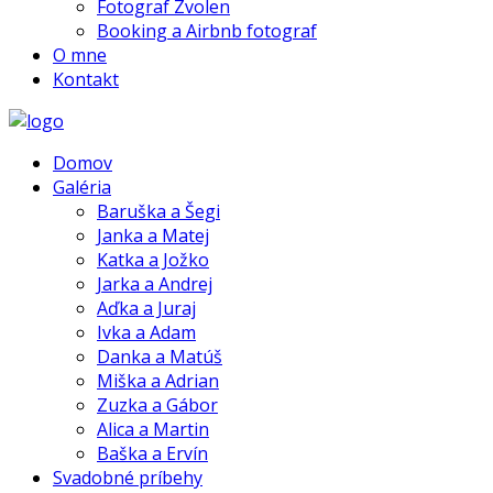
Fotograf Zvolen
Booking a Airbnb fotograf
O mne
Kontakt
Domov
Galéria
Baruška a Šegi
Janka a Matej
Katka a Jožko
Jarka a Andrej
Aďka a Juraj
Ivka a Adam
Danka a Matúš
Miška a Adrian
Zuzka a Gábor
Alica a Martin
Baška a Ervín
Svadobné príbehy