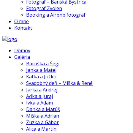
Fotograf – Banská Bystrica
Fotograf Zvolen
Booking a Airbnb fotograf
O mne
Kontakt
Domov
Galéria
Baruška a Šegi
Janka a Matej
Katka a Jožko
Svadobný deň – Miška & René
Jarka a Andrej
Aďka a Juraj
Ivka a Adam
Danka a Matúš
Miška a Adrian
Zuzka a Gábor
Alica a Martin