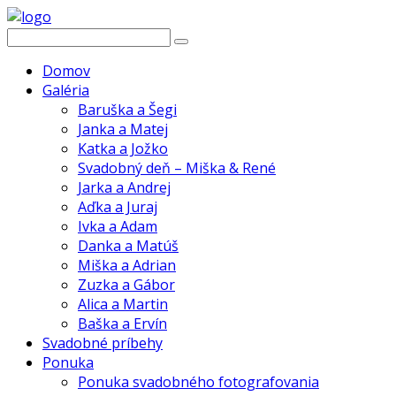
Domov
Galéria
Baruška a Šegi
Janka a Matej
Katka a Jožko
Svadobný deň – Miška & René
Jarka a Andrej
Aďka a Juraj
Ivka a Adam
Danka a Matúš
Miška a Adrian
Zuzka a Gábor
Alica a Martin
Baška a Ervín
Svadobné príbehy
Ponuka
Ponuka svadobného fotografovania