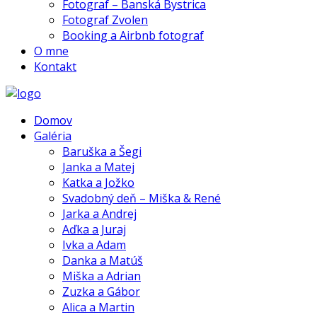
Fotograf – Banská Bystrica
Fotograf Zvolen
Booking a Airbnb fotograf
O mne
Kontakt
Domov
Galéria
Baruška a Šegi
Janka a Matej
Katka a Jožko
Svadobný deň – Miška & René
Jarka a Andrej
Aďka a Juraj
Ivka a Adam
Danka a Matúš
Miška a Adrian
Zuzka a Gábor
Alica a Martin