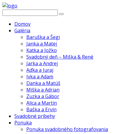
Domov
Galéria
Baruška a Šegi
Janka a Matej
Katka a Jožko
Svadobný deň – Miška & René
Jarka a Andrej
Aďka a Juraj
Ivka a Adam
Danka a Matúš
Miška a Adrian
Zuzka a Gábor
Alica a Martin
Baška a Ervín
Svadobné príbehy
Ponuka
Ponuka svadobného fotografovania