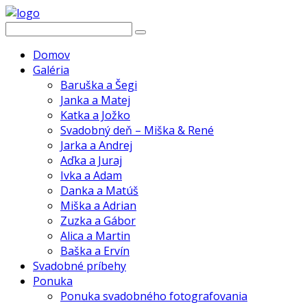
Domov
Galéria
Baruška a Šegi
Janka a Matej
Katka a Jožko
Svadobný deň – Miška & René
Jarka a Andrej
Aďka a Juraj
Ivka a Adam
Danka a Matúš
Miška a Adrian
Zuzka a Gábor
Alica a Martin
Baška a Ervín
Svadobné príbehy
Ponuka
Ponuka svadobného fotografovania