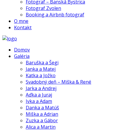
Fotograf – Banská Bystrica
Fotograf Zvolen
Booking a Airbnb fotograf
O mne
Kontakt
Domov
Galéria
Baruška a Šegi
Janka a Matej
Katka a Jožko
Svadobný deň – Miška & René
Jarka a Andrej
Aďka a Juraj
Ivka a Adam
Danka a Matúš
Miška a Adrian
Zuzka a Gábor
Alica a Martin