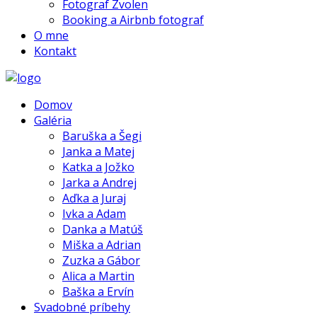
Fotograf Zvolen
Booking a Airbnb fotograf
O mne
Kontakt
Domov
Galéria
Baruška a Šegi
Janka a Matej
Katka a Jožko
Jarka a Andrej
Aďka a Juraj
Ivka a Adam
Danka a Matúš
Miška a Adrian
Zuzka a Gábor
Alica a Martin
Baška a Ervín
Svadobné príbehy