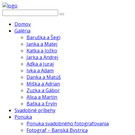
Domov
Galéria
Baruška a Šegi
Janka a Matej
Katka a Jožko
Jarka a Andrej
Aďka a Juraj
Ivka a Adam
Danka a Matúš
Miška a Adrian
Zuzka a Gábor
Alica a Martin
Baška a Ervín
Svadobné príbehy
Ponuka
Ponuka svadobného fotografovania
Fotograf – Banská Bystrica