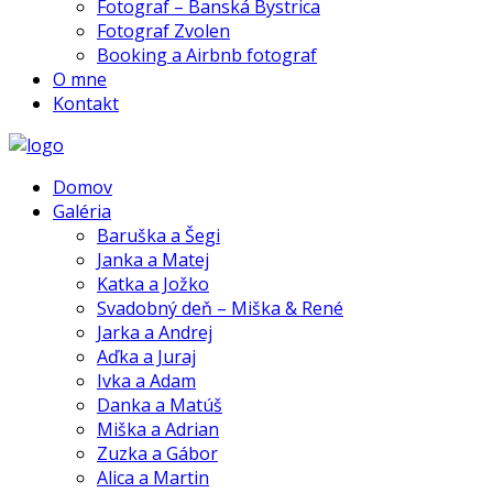
Fotograf – Banská Bystrica
Fotograf Zvolen
Booking a Airbnb fotograf
O mne
Kontakt
Domov
Galéria
Baruška a Šegi
Janka a Matej
Katka a Jožko
Svadobný deň – Miška & René
Jarka a Andrej
Aďka a Juraj
Ivka a Adam
Danka a Matúš
Miška a Adrian
Zuzka a Gábor
Alica a Martin