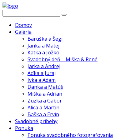
Domov
Galéria
Baruška a Šegi
Janka a Matej
Katka a Jožko
Svadobný deň – Miška & René
Jarka a Andrej
Aďka a Juraj
Ivka a Adam
Danka a Matúš
Miška a Adrian
Zuzka a Gábor
Alica a Martin
Baška a Ervín
Svadobné príbehy
Ponuka
Ponuka svadobného fotografovania