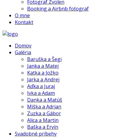
Fotograf Zvolen
Booking a Airbnb fotograf
O mne
Kontakt
Domov
Galéria
Baruška a Šegi
Janka a Matej
Katka a Jožko
Jarka a Andrej
Aďka a Juraj
Ivka a Adam
Danka a Matúš
Miška a Adrian
Zuzka a Gábor
Alica a Martin
Baška a Ervín
Svadobné príbehy