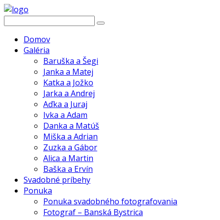
Domov
Galéria
Baruška a Šegi
Janka a Matej
Katka a Jožko
Jarka a Andrej
Aďka a Juraj
Ivka a Adam
Danka a Matúš
Miška a Adrian
Zuzka a Gábor
Alica a Martin
Baška a Ervín
Svadobné príbehy
Ponuka
Ponuka svadobného fotografovania
Fotograf – Banská Bystrica