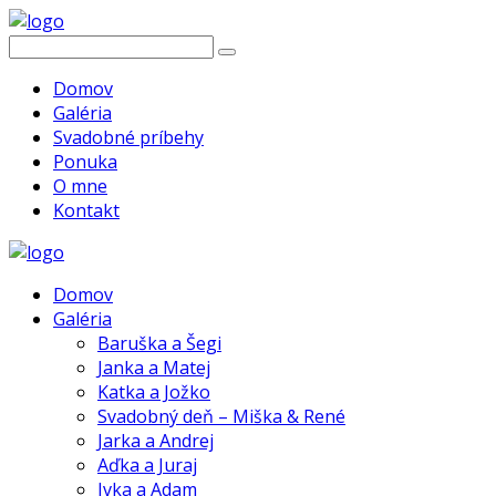
Domov
Galéria
Svadobné príbehy
Ponuka
O mne
Kontakt
Domov
Galéria
Baruška a Šegi
Janka a Matej
Katka a Jožko
Svadobný deň – Miška & René
Jarka a Andrej
Aďka a Juraj
Ivka a Adam