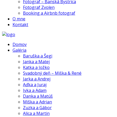
Fotograf – Banská Bystrica
Fotograf Zvolen
Booking a Airbnb fotograf
O mne
Kontakt
Domov
Galéria
Baruška a Šegi
Janka a Matej
Katka a Jožko
Svadobný deň – Miška & René
Jarka a Andrej
Aďka a Juraj
Ivka a Adam
Danka a Matúš
Miška a Adrian
Zuzka a Gábor
Alica a Martin