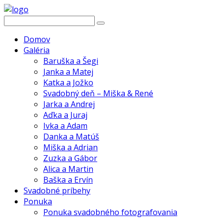
Domov
Galéria
Baruška a Šegi
Janka a Matej
Katka a Jožko
Svadobný deň – Miška & René
Jarka a Andrej
Aďka a Juraj
Ivka a Adam
Danka a Matúš
Miška a Adrian
Zuzka a Gábor
Alica a Martin
Baška a Ervín
Svadobné príbehy
Ponuka
Ponuka svadobného fotografovania