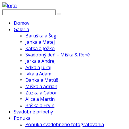
Domov
Galéria
Baruška a Šegi
Janka a Matej
Katka a Jožko
Svadobný deň – Miška & René
Jarka a Andrej
Aďka a Juraj
Ivka a Adam
Danka a Matúš
Miška a Adrian
Zuzka a Gábor
Alica a Martin
Baška a Ervín
Svadobné príbehy
Ponuka
Ponuka svadobného fotografovania