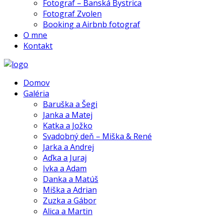
Fotograf – Banská Bystrica
Fotograf Zvolen
Booking a Airbnb fotograf
O mne
Kontakt
Domov
Galéria
Baruška a Šegi
Janka a Matej
Katka a Jožko
Svadobný deň – Miška & René
Jarka a Andrej
Aďka a Juraj
Ivka a Adam
Danka a Matúš
Miška a Adrian
Zuzka a Gábor
Alica a Martin