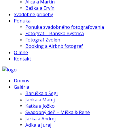
Alica a Martin
Baška a Ervín
Svadobné príbehy
Ponuka
Ponuka svadobného fotografovania
Fotograf – Banská Bystrica
Fotograf Zvolen
Booking a Airbnb fotograf
O mne
Kontakt
Domov
Galéria
Baruška a Šegi
Janka a Matej
Katka a Jožko
Svadobný deň – Miška & René
Jarka a Andrej
Aďka a Juraj