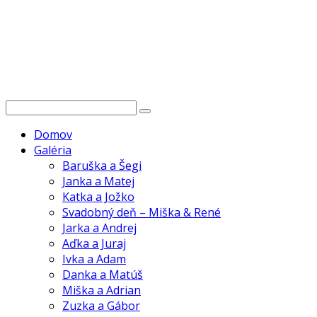
Domov
Galéria
Baruška a Šegi
Janka a Matej
Katka a Jožko
Svadobný deň – Miška & René
Jarka a Andrej
Aďka a Juraj
Ivka a Adam
Danka a Matúš
Miška a Adrian
Zuzka a Gábor