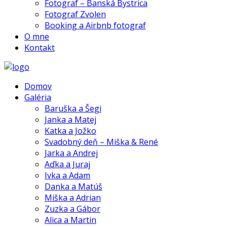
Fotograf – Banská Bystrica
Fotograf Zvolen
Booking a Airbnb fotograf
O mne
Kontakt
Domov
Galéria
Baruška a Šegi
Janka a Matej
Katka a Jožko
Svadobný deň – Miška & René
Jarka a Andrej
Aďka a Juraj
Ivka a Adam
Danka a Matúš
Miška a Adrian
Zuzka a Gábor
Alica a Martin