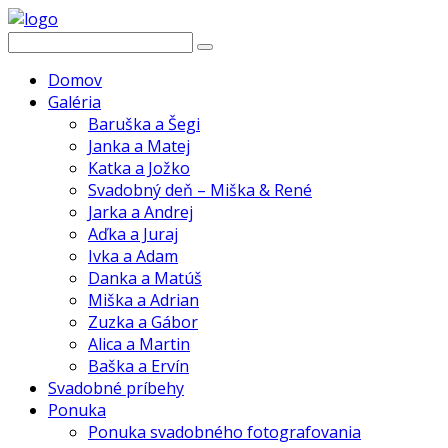
Domov
Galéria
Baruška a Šegi
Janka a Matej
Katka a Jožko
Svadobný deň – Miška & René
Jarka a Andrej
Aďka a Juraj
Ivka a Adam
Danka a Matúš
Miška a Adrian
Zuzka a Gábor
Alica a Martin
Baška a Ervín
Svadobné príbehy
Ponuka
Ponuka svadobného fotografovania