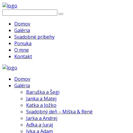
Domov
Galéria
Svadobné príbehy
Ponuka
O mne
Kontakt
Domov
Galéria
Baruška a Šegi
Janka a Matej
Katka a Jožko
Svadobný deň – Miška & René
Jarka a Andrej
Aďka a Juraj
Ivka a Adam