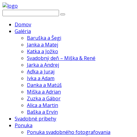
Domov
Galéria
Baruška a Šegi
Janka a Matej
Katka a Jožko
Svadobný deň – Miška & René
Jarka a Andrej
Aďka a Juraj
Ivka a Adam
Danka a Matúš
Miška a Adrian
Zuzka a Gábor
Alica a Martin
Baška a Ervín
Svadobné príbehy
Ponuka
Ponuka svadobného fotografovania