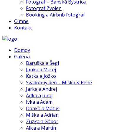
Fotograf – Banská Bystrica
Fotograf Zvolen
Booking a Airbnb fotograf
O mne
Kontakt
Domov
Galéria
Baruška a Šegi
Janka a Matej
Katka a Jožko
Svadobný deň – Miška & René
Jarka a Andrej
Aďka a Juraj
Ivka a Adam
Danka a Matúš
Miška a Adrian
Zuzka a Gábor
Alica a Martin