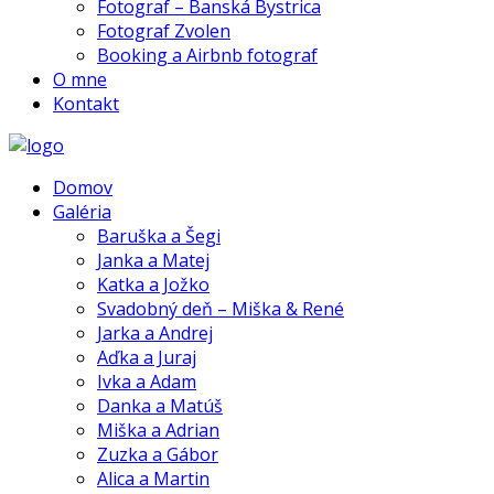
Fotograf – Banská Bystrica
Fotograf Zvolen
Booking a Airbnb fotograf
O mne
Kontakt
Domov
Galéria
Baruška a Šegi
Janka a Matej
Katka a Jožko
Svadobný deň – Miška & René
Jarka a Andrej
Aďka a Juraj
Ivka a Adam
Danka a Matúš
Miška a Adrian
Zuzka a Gábor
Alica a Martin