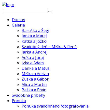
Domov
Galéria
Baruška a Šegi
Janka a Matej
Katka a Jožko
Svadobný deň – Miška & René
Jarka a Andrej
Aďka a Juraj
Ivka a Adam
Danka a Matúš
Miška a Adrian
Zuzka a Gábor
Alica a Martin
Baška a Ervín
Svadobné príbehy
Ponuka
Ponuka svadobného fotografovania