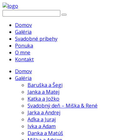
Domov
Galéria
Svadobné príbehy
Ponuka
O mne
Kontakt
Domov
Galéria
Baruška a Šegi
Janka a Matej
Katka a Jožko
Svadobný deň – Miška & René
Jarka a Andrej
Aďka a Juraj
Ivka a Adam
Danka a Matúš