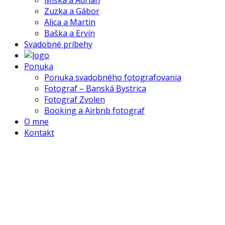
Miška a Adrian
Zuzka a Gábor
Alica a Martin
Baška a Ervín
Svadobné príbehy
Ponuka
Ponuka svadobného fotografovania
Fotograf – Banská Bystrica
Fotograf Zvolen
Booking a Airbnb fotograf
O mne
Kontakt