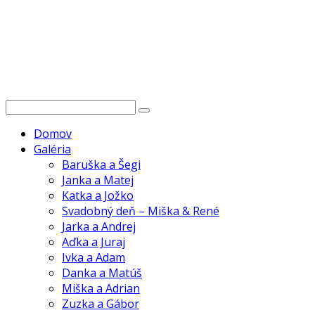
Domov
Galéria
Baruška a Šegi
Janka a Matej
Katka a Jožko
Svadobný deň – Miška & René
Jarka a Andrej
Aďka a Juraj
Ivka a Adam
Danka a Matúš
Miška a Adrian
Zuzka a Gábor