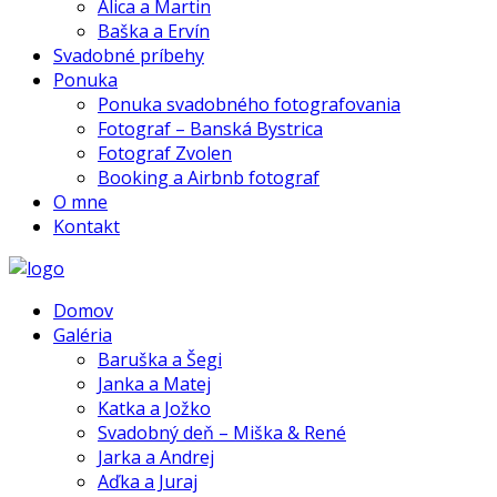
Alica a Martin
Baška a Ervín
Svadobné príbehy
Ponuka
Ponuka svadobného fotografovania
Fotograf – Banská Bystrica
Fotograf Zvolen
Booking a Airbnb fotograf
O mne
Kontakt
Domov
Galéria
Baruška a Šegi
Janka a Matej
Katka a Jožko
Svadobný deň – Miška & René
Jarka a Andrej
Aďka a Juraj