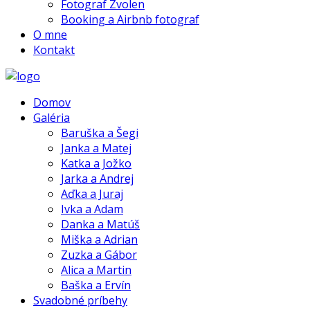
Fotograf Zvolen
Booking a Airbnb fotograf
O mne
Kontakt
Domov
Galéria
Baruška a Šegi
Janka a Matej
Katka a Jožko
Jarka a Andrej
Aďka a Juraj
Ivka a Adam
Danka a Matúš
Miška a Adrian
Zuzka a Gábor
Alica a Martin
Baška a Ervín
Svadobné príbehy