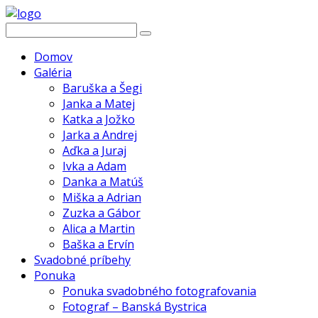
Domov
Galéria
Baruška a Šegi
Janka a Matej
Katka a Jožko
Jarka a Andrej
Aďka a Juraj
Ivka a Adam
Danka a Matúš
Miška a Adrian
Zuzka a Gábor
Alica a Martin
Baška a Ervín
Svadobné príbehy
Ponuka
Ponuka svadobného fotografovania
Fotograf – Banská Bystrica