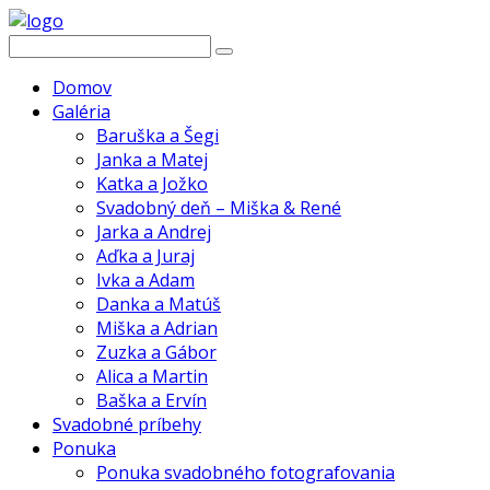
Domov
Galéria
Baruška a Šegi
Janka a Matej
Katka a Jožko
Svadobný deň – Miška & René
Jarka a Andrej
Aďka a Juraj
Ivka a Adam
Danka a Matúš
Miška a Adrian
Zuzka a Gábor
Alica a Martin
Baška a Ervín
Svadobné príbehy
Ponuka
Ponuka svadobného fotografovania