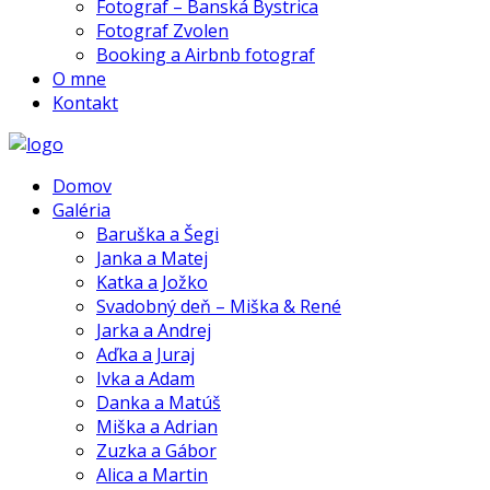
Fotograf – Banská Bystrica
Fotograf Zvolen
Booking a Airbnb fotograf
O mne
Kontakt
Domov
Galéria
Baruška a Šegi
Janka a Matej
Katka a Jožko
Svadobný deň – Miška & René
Jarka a Andrej
Aďka a Juraj
Ivka a Adam
Danka a Matúš
Miška a Adrian
Zuzka a Gábor
Alica a Martin