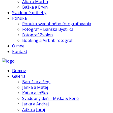
Alica a Martin
Baška a Ervín
Svadobné príbehy
Ponuka
Ponuka svadobného fotografovania
Fotograf – Banská Bystrica
Fotograf Zvolen
Booking a Airbnb fotograf
O mne
Kontakt
Domov
Galéria
Baruška a Šegi
Janka a Matej
Katka a Jožko
Svadobný deň – Miška & René
Jarka a Andrej
Aďka a Juraj