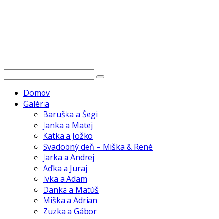
Domov
Galéria
Baruška a Šegi
Janka a Matej
Katka a Jožko
Svadobný deň – Miška & René
Jarka a Andrej
Aďka a Juraj
Ivka a Adam
Danka a Matúš
Miška a Adrian
Zuzka a Gábor