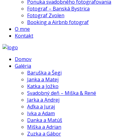
Ponuka svadobného fotografovania
Fotograf – Banská Bystrica
Fotograf Zvolen
Booking a Airbnb fotograf
O mne
Kontakt
Domov
Galéria
Baruška a Šegi
Janka a Matej
Katka a Jožko
Svadobný deň – Miška & René
Jarka a Andrej
Aďka a Juraj
Ivka a Adam
Danka a Matúš
Miška a Adrian
Zuzka a Gábor