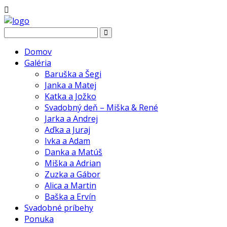
Domov
Galéria
Baruška a Šegi
Janka a Matej
Katka a Jožko
Svadobný deň – Miška & René
Jarka a Andrej
Aďka a Juraj
Ivka a Adam
Danka a Matúš
Miška a Adrian
Zuzka a Gábor
Alica a Martin
Baška a Ervín
Svadobné príbehy
Ponuka