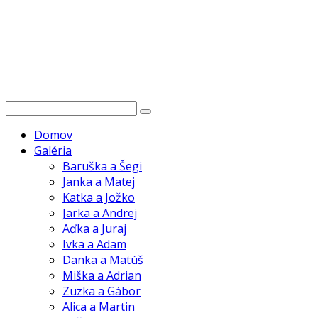
Domov
Galéria
Baruška a Šegi
Janka a Matej
Katka a Jožko
Jarka a Andrej
Aďka a Juraj
Ivka a Adam
Danka a Matúš
Miška a Adrian
Zuzka a Gábor
Alica a Martin