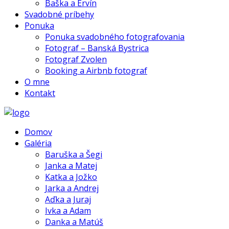
Baška a Ervín
Svadobné príbehy
Ponuka
Ponuka svadobného fotografovania
Fotograf – Banská Bystrica
Fotograf Zvolen
Booking a Airbnb fotograf
O mne
Kontakt
Domov
Galéria
Baruška a Šegi
Janka a Matej
Katka a Jožko
Jarka a Andrej
Aďka a Juraj
Ivka a Adam
Danka a Matúš