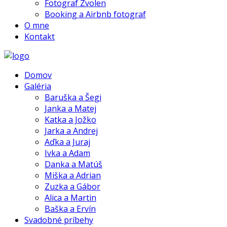
Fotograf Zvolen
Booking a Airbnb fotograf
O mne
Kontakt
Domov
Galéria
Baruška a Šegi
Janka a Matej
Katka a Jožko
Jarka a Andrej
Aďka a Juraj
Ivka a Adam
Danka a Matúš
Miška a Adrian
Zuzka a Gábor
Alica a Martin
Baška a Ervín
Svadobné príbehy