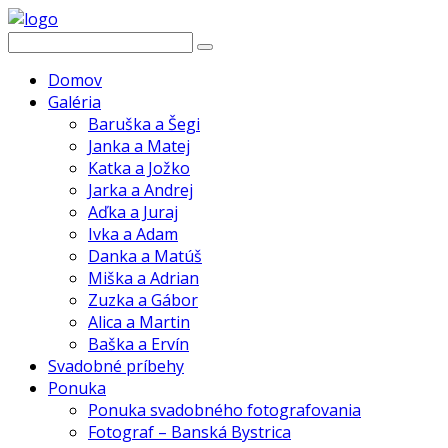
Domov
Galéria
Baruška a Šegi
Janka a Matej
Katka a Jožko
Jarka a Andrej
Aďka a Juraj
Ivka a Adam
Danka a Matúš
Miška a Adrian
Zuzka a Gábor
Alica a Martin
Baška a Ervín
Svadobné príbehy
Ponuka
Ponuka svadobného fotografovania
Fotograf – Banská Bystrica