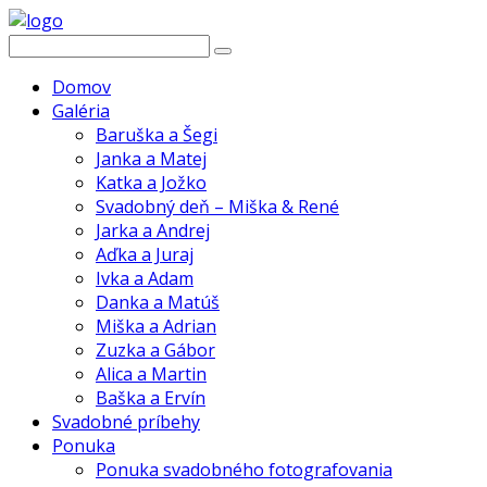
Domov
Galéria
Baruška a Šegi
Janka a Matej
Katka a Jožko
Svadobný deň – Miška & René
Jarka a Andrej
Aďka a Juraj
Ivka a Adam
Danka a Matúš
Miška a Adrian
Zuzka a Gábor
Alica a Martin
Baška a Ervín
Svadobné príbehy
Ponuka
Ponuka svadobného fotografovania