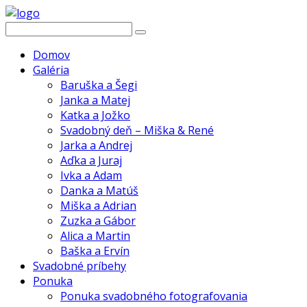
Domov
Galéria
Baruška a Šegi
Janka a Matej
Katka a Jožko
Svadobný deň – Miška & René
Jarka a Andrej
Aďka a Juraj
Ivka a Adam
Danka a Matúš
Miška a Adrian
Zuzka a Gábor
Alica a Martin
Baška a Ervín
Svadobné príbehy
Ponuka
Ponuka svadobného fotografovania