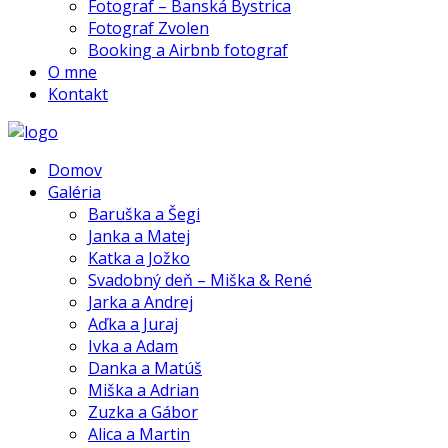
Fotograf – Banská Bystrica
Fotograf Zvolen
Booking a Airbnb fotograf
O mne
Kontakt
Domov
Galéria
Baruška a Šegi
Janka a Matej
Katka a Jožko
Svadobný deň – Miška & René
Jarka a Andrej
Aďka a Juraj
Ivka a Adam
Danka a Matúš
Miška a Adrian
Zuzka a Gábor
Alica a Martin