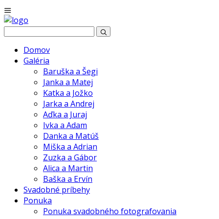
Domov
Galéria
Baruška a Šegi
Janka a Matej
Katka a Jožko
Jarka a Andrej
Aďka a Juraj
Ivka a Adam
Danka a Matúš
Miška a Adrian
Zuzka a Gábor
Alica a Martin
Baška a Ervín
Svadobné príbehy
Ponuka
Ponuka svadobného fotografovania