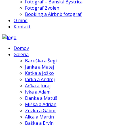
Fotograf – Banská Bystrica
Fotograf Zvolen
Booking a Airbnb fotograf
O mne
Kontakt
Domov
Galéria
Baruška a Šegi
Janka a Matej
Katka a Jožko
Jarka a Andrej
Aďka a Juraj
Ivka a Adam
Danka a Matúš
Miška a Adrian
Zuzka a Gábor
Alica a Martin
Baška a Ervín