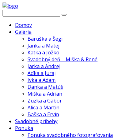
Domov
Galéria
Baruška a Šegi
Janka a Matej
Katka a Jožko
Svadobný deň – Miška & René
Jarka a Andrej
Aďka a Juraj
Ivka a Adam
Danka a Matúš
Miška a Adrian
Zuzka a Gábor
Alica a Martin
Baška a Ervín
Svadobné príbehy
Ponuka
Ponuka svadobného fotografovania