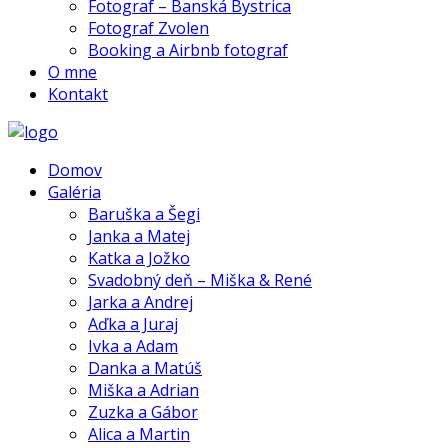
Fotograf – Banská Bystrica
Fotograf Zvolen
Booking a Airbnb fotograf
O mne
Kontakt
Domov
Galéria
Baruška a Šegi
Janka a Matej
Katka a Jožko
Svadobný deň – Miška & René
Jarka a Andrej
Aďka a Juraj
Ivka a Adam
Danka a Matúš
Miška a Adrian
Zuzka a Gábor
Alica a Martin