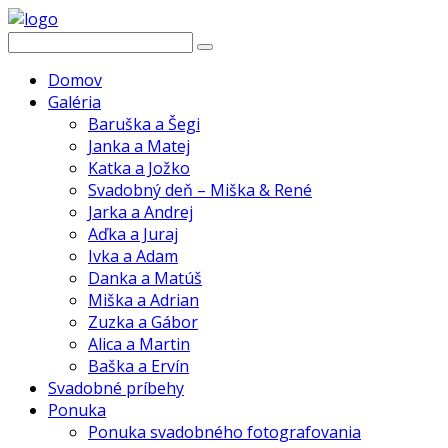
Domov
Galéria
Baruška a Šegi
Janka a Matej
Katka a Jožko
Svadobný deň – Miška & René
Jarka a Andrej
Aďka a Juraj
Ivka a Adam
Danka a Matúš
Miška a Adrian
Zuzka a Gábor
Alica a Martin
Baška a Ervín
Svadobné príbehy
Ponuka
Ponuka svadobného fotografovania