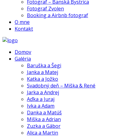
Fotograf – Banská Bystrica
Fotograf Zvolen
Booking a Airbnb fotograf
O mne
Kontakt
Domov
Galéria
Baruška a Šegi
Janka a Matej
Katka a Jožko
Svadobný deň – Miška & René
Jarka a Andrej
Aďka a Juraj
Ivka a Adam
Danka a Matúš
Miška a Adrian
Zuzka a Gábor
Alica a Martin