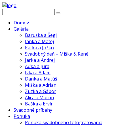
Domov
Galéria
Baruška a Šegi
Janka a Matej
Katka a Jožko
Svadobný deň – Miška & René
Jarka a Andrej
Aďka a Juraj
Ivka a Adam
Danka a Matúš
Miška a Adrian
Zuzka a Gábor
Alica a Martin
Baška a Ervín
Svadobné príbehy
Ponuka
Ponuka svadobného fotografovania