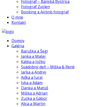
Fotograf – Banská Bystrica
Fotograf Zvolen
Booking a Airbnb fotograf
O mne
Kontakt
Domov
Galéria
Baruška a Šegi
Janka a Matej
Katka a Jožko
Svadobný deň – Miška & René
Jarka a Andrej
Aďka a Juraj
Ivka a Adam
Danka a Matúš
Miška a Adrian
Zuzka a Gábor
Alica a Martin