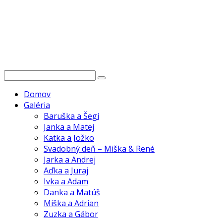
Domov
Galéria
Baruška a Šegi
Janka a Matej
Katka a Jožko
Svadobný deň – Miška & René
Jarka a Andrej
Aďka a Juraj
Ivka a Adam
Danka a Matúš
Miška a Adrian
Zuzka a Gábor