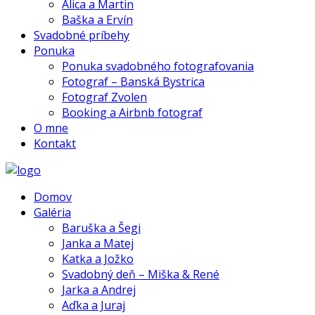
Alica a Martin
Baška a Ervín
Svadobné príbehy
Ponuka
Ponuka svadobného fotografovania
Fotograf – Banská Bystrica
Fotograf Zvolen
Booking a Airbnb fotograf
O mne
Kontakt
Domov
Galéria
Baruška a Šegi
Janka a Matej
Katka a Jožko
Svadobný deň – Miška & René
Jarka a Andrej
Aďka a Juraj