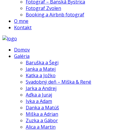
Fotograf – Banská Bystrica
Fotograf Zvolen
Booking a Airbnb fotograf
O mne
Kontakt
Domov
Galéria
Baruška a Šegi
Janka a Matej
Katka a Jožko
Svadobný deň – Miška & René
Jarka a Andrej
Aďka a Juraj
Ivka a Adam
Danka a Matúš
Miška a Adrian
Zuzka a Gábor
Alica a Martin