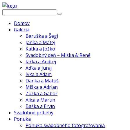
Domov
Galéria
Baruška a Šegi
Janka a Matej
Katka a Jožko
Svadobný deň – Miška & René
Jarka a Andrej
Aďka a Juraj
Ivka a Adam
Danka a Matúš
Miška a Adrian
Zuzka a Gábor
Alica a Martin
Baška a Ervín
Svadobné príbehy
Ponuka
Ponuka svadobného fotografovania