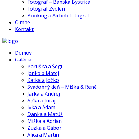
Fotograf – Banská Bystrica
Fotograf Zvolen
Booking a Airbnb fotograf
O mne
Kontakt
Domov
Galéria
Baruška a Šegi
Janka a Matej
Katka a Jožko
Svadobný deň – Miška & René
Jarka a Andrej
Aďka a Juraj
Ivka a Adam
Danka a Matúš
Miška a Adrian
Zuzka a Gábor
Alica a Martin