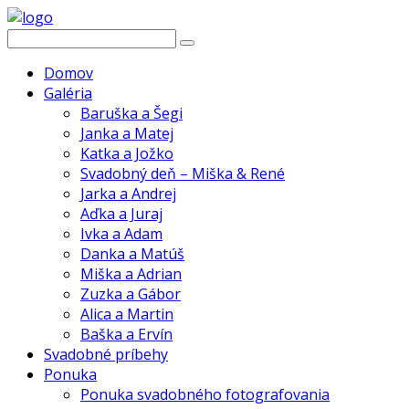
Domov
Galéria
Baruška a Šegi
Janka a Matej
Katka a Jožko
Svadobný deň – Miška & René
Jarka a Andrej
Aďka a Juraj
Ivka a Adam
Danka a Matúš
Miška a Adrian
Zuzka a Gábor
Alica a Martin
Baška a Ervín
Svadobné príbehy
Ponuka
Ponuka svadobného fotografovania