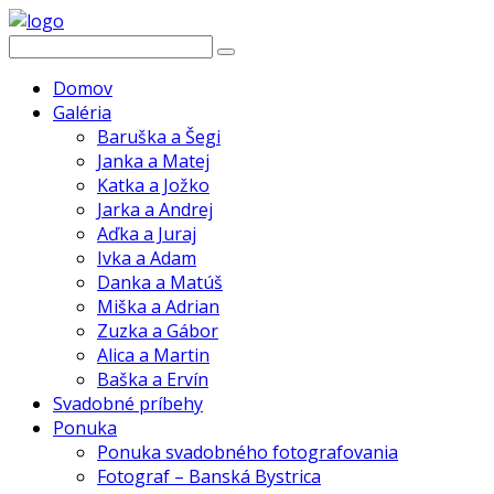
Domov
Galéria
Baruška a Šegi
Janka a Matej
Katka a Jožko
Jarka a Andrej
Aďka a Juraj
Ivka a Adam
Danka a Matúš
Miška a Adrian
Zuzka a Gábor
Alica a Martin
Baška a Ervín
Svadobné príbehy
Ponuka
Ponuka svadobného fotografovania
Fotograf – Banská Bystrica