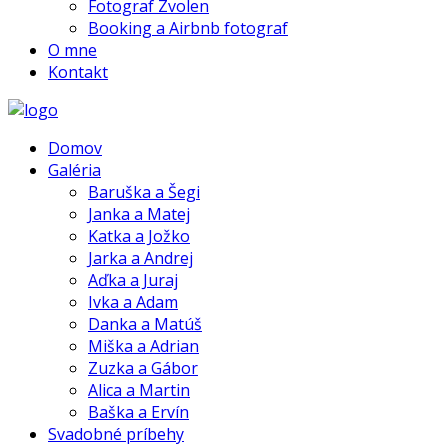
Fotograf Zvolen
Booking a Airbnb fotograf
O mne
Kontakt
Domov
Galéria
Baruška a Šegi
Janka a Matej
Katka a Jožko
Jarka a Andrej
Aďka a Juraj
Ivka a Adam
Danka a Matúš
Miška a Adrian
Zuzka a Gábor
Alica a Martin
Baška a Ervín
Svadobné príbehy