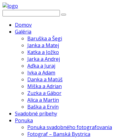
Domov
Galéria
Baruška a Šegi
Janka a Matej
Katka a Jožko
Jarka a Andrej
Aďka a Juraj
Ivka a Adam
Danka a Matúš
Miška a Adrian
Zuzka a Gábor
Alica a Martin
Baška a Ervín
Svadobné príbehy
Ponuka
Ponuka svadobného fotografovania
Fotograf – Banská Bystrica