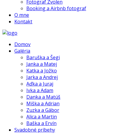
Fotograf Zvolen
Booking a Airbnb fotograf
O mne
Kontakt
Domov
Galéria
Baruška a Šegi
Janka a Matej
Katka a Jožko
Jarka a Andrej
Aďka a Juraj
Ivka a Adam
Danka a Matúš
Miška a Adrian
Zuzka a Gábor
Alica a Martin
Baška a Ervín
Svadobné príbehy