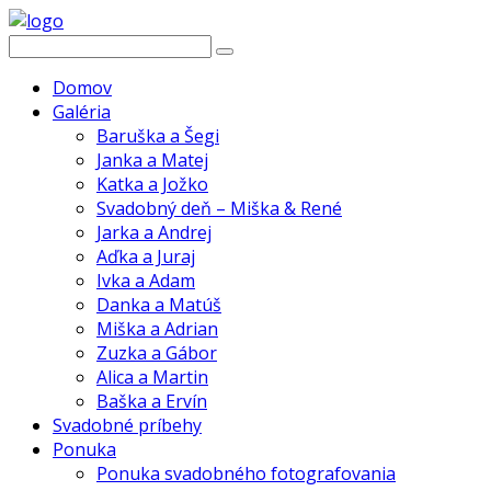
Domov
Galéria
Baruška a Šegi
Janka a Matej
Katka a Jožko
Svadobný deň – Miška & René
Jarka a Andrej
Aďka a Juraj
Ivka a Adam
Danka a Matúš
Miška a Adrian
Zuzka a Gábor
Alica a Martin
Baška a Ervín
Svadobné príbehy
Ponuka
Ponuka svadobného fotografovania