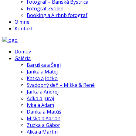
Fotograf – Banská Bystrica
Fotograf Zvolen
Booking a Airbnb fotograf
O mne
Kontakt
Domov
Galéria
Baruška a Šegi
Janka a Matej
Katka a Jožko
Svadobný deň – Miška & René
Jarka a Andrej
Aďka a Juraj
Ivka a Adam
Danka a Matúš
Miška a Adrian
Zuzka a Gábor
Alica a Martin