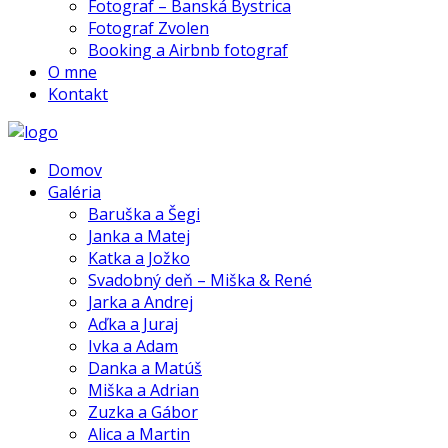
Fotograf – Banská Bystrica
Fotograf Zvolen
Booking a Airbnb fotograf
O mne
Kontakt
Domov
Galéria
Baruška a Šegi
Janka a Matej
Katka a Jožko
Svadobný deň – Miška & René
Jarka a Andrej
Aďka a Juraj
Ivka a Adam
Danka a Matúš
Miška a Adrian
Zuzka a Gábor
Alica a Martin