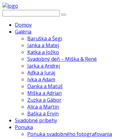
Domov
Galéria
Baruška a Šegi
Janka a Matej
Katka a Jožko
Svadobný deň – Miška & René
Jarka a Andrej
Aďka a Juraj
Ivka a Adam
Danka a Matúš
Miška a Adrian
Zuzka a Gábor
Alica a Martin
Baška a Ervín
Svadobné príbehy
Ponuka
Ponuka svadobného fotografovania