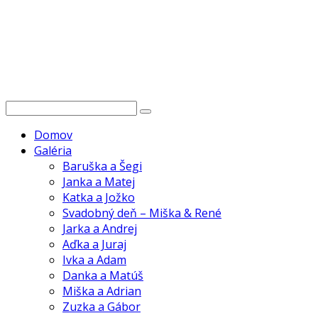
Domov
Galéria
Baruška a Šegi
Janka a Matej
Katka a Jožko
Svadobný deň – Miška & René
Jarka a Andrej
Aďka a Juraj
Ivka a Adam
Danka a Matúš
Miška a Adrian
Zuzka a Gábor