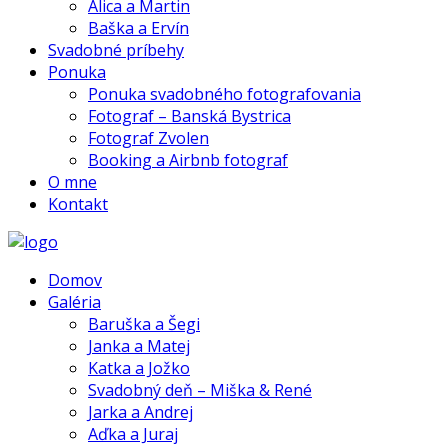
Alica a Martin
Baška a Ervín
Svadobné príbehy
Ponuka
Ponuka svadobného fotografovania
Fotograf – Banská Bystrica
Fotograf Zvolen
Booking a Airbnb fotograf
O mne
Kontakt
Domov
Galéria
Baruška a Šegi
Janka a Matej
Katka a Jožko
Svadobný deň – Miška & René
Jarka a Andrej
Aďka a Juraj