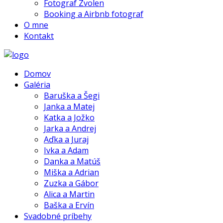
Fotograf Zvolen
Booking a Airbnb fotograf
O mne
Kontakt
Domov
Galéria
Baruška a Šegi
Janka a Matej
Katka a Jožko
Jarka a Andrej
Aďka a Juraj
Ivka a Adam
Danka a Matúš
Miška a Adrian
Zuzka a Gábor
Alica a Martin
Baška a Ervín
Svadobné príbehy