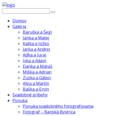
Domov
Galéria
Baruška a Šegi
Janka a Matej
Katka a Jožko
Jarka a Andrej
Aďka a Juraj
Ivka a Adam
Danka a Matúš
Miška a Adrian
Zuzka a Gábor
Alica a Martin
Baška a Ervín
Svadobné príbehy
Ponuka
Ponuka svadobného fotografovania
Fotograf – Banská Bystrica