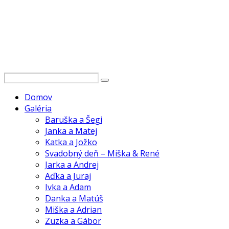
Domov
Galéria
Baruška a Šegi
Janka a Matej
Katka a Jožko
Svadobný deň – Miška & René
Jarka a Andrej
Aďka a Juraj
Ivka a Adam
Danka a Matúš
Miška a Adrian
Zuzka a Gábor