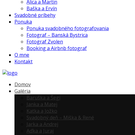
Alica a Martin
Baška a Ervín
Svadobné príbehy
Ponuka
Ponuka svadobného fotografovania
Fotograf – Banská Bystrica
Fotograf Zvolen
Booking a Airbnb fotograf
O mne
Kontakt
Domov
Galéria
Baruška a Šegi
Janka a Matej
Katka a Jožko
Svadobný deň – Miška & René
Jarka a Andrej
Aďka a Juraj