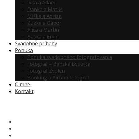
Ivka a Adam
Danka a Matúš
Miška a Adrian
Zuzka a Gábor
Alica a Martin
Baška a Ervín
Svadobné príbehy
Ponuka
Ponuka svadobného fotografovania
Fotograf – Banská Bystrica
Fotograf Zvolen
Booking a Airbnb fotograf
O mne
Kontakt