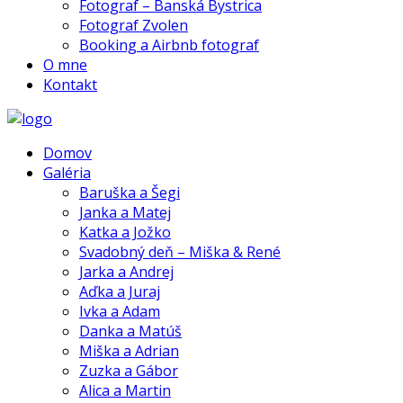
Fotograf – Banská Bystrica
Fotograf Zvolen
Booking a Airbnb fotograf
O mne
Kontakt
Domov
Galéria
Baruška a Šegi
Janka a Matej
Katka a Jožko
Svadobný deň – Miška & René
Jarka a Andrej
Aďka a Juraj
Ivka a Adam
Danka a Matúš
Miška a Adrian
Zuzka a Gábor
Alica a Martin