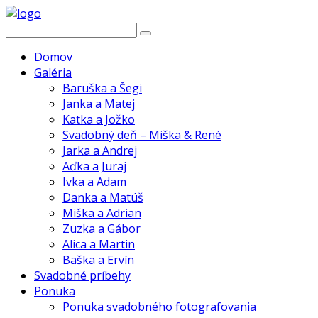
Domov
Galéria
Baruška a Šegi
Janka a Matej
Katka a Jožko
Svadobný deň – Miška & René
Jarka a Andrej
Aďka a Juraj
Ivka a Adam
Danka a Matúš
Miška a Adrian
Zuzka a Gábor
Alica a Martin
Baška a Ervín
Svadobné príbehy
Ponuka
Ponuka svadobného fotografovania