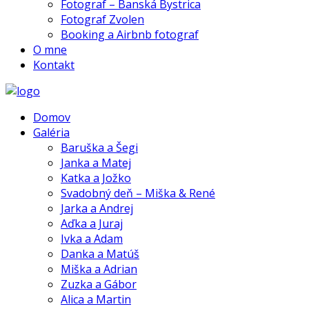
Fotograf – Banská Bystrica
Fotograf Zvolen
Booking a Airbnb fotograf
O mne
Kontakt
Domov
Galéria
Baruška a Šegi
Janka a Matej
Katka a Jožko
Svadobný deň – Miška & René
Jarka a Andrej
Aďka a Juraj
Ivka a Adam
Danka a Matúš
Miška a Adrian
Zuzka a Gábor
Alica a Martin