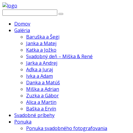
Domov
Galéria
Baruška a Šegi
Janka a Matej
Katka a Jožko
Svadobný deň – Miška & René
Jarka a Andrej
Aďka a Juraj
Ivka a Adam
Danka a Matúš
Miška a Adrian
Zuzka a Gábor
Alica a Martin
Baška a Ervín
Svadobné príbehy
Ponuka
Ponuka svadobného fotografovania