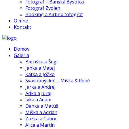
Fotograf – Banská Bystrica
Fotograf Zvolen
Booking a Airbnb fotograf
O mne
Kontakt
Domov
Galéria
Baruška a Šegi
Janka a Matej
Katka a Jožko
Svadobný deň – Miška & René
Jarka a Andrej
Aďka a Juraj
Ivka a Adam
Danka a Matúš
Miška a Adrian
Zuzka a Gábor
Alica a Martin